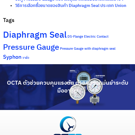
วิธีการเลือกซื้อขนาดของสินค้า Diaphragm Seal ประเภท Union
Tags
Diaphragm Seal
DS-Flange
Electric Contact
Pressure Gauge
Pressure Gauge with diaphragm seal
Syphon
วาล์ว
OCTA ตัวช่วยควบคุมแรงดัน ด้วยความแม่นยำระดับ
มืออาชีพ