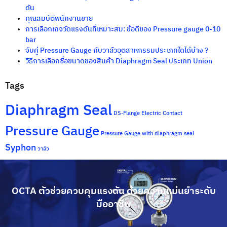
ดัน
คุณสมบัติพนักงานขาย
การเลือกเกจวัดแรงดันที่เหมาะสม: ข้อดีของ Pressure gauge 0-10
bar
จับคู่ Pressure Gauge กับวาล์วอุตสาหกรรมประเภทใดได้บ้าง ?
วิธีการเลือกซื้อขนาดของสินค้า Diaphragm Seal ประเภท Union
Tags
Diaphragm Seal
DS-Flange
Electric Contact
Pressure Gauge
Pressure Gauge with diaphragm seal
Syphon
วาล์ว
OCTA ตัวช่วยควบคุมแรงดัน ด้วยความแม่นยำระดับ
มืออาชีพ